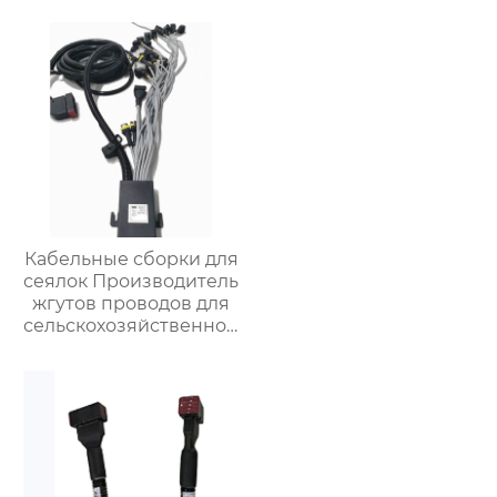
управления
Кабельные сборки для
сеялок Производитель
жгутов проводов для
сельскохозяйственной
техники Жгуты
проводов для
управления широким
роликом для сеялок