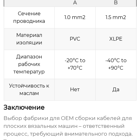
A
B
Сечение
1.0 mm2
1.5 mm2
проводника
Материал
PVC
XLPE
изоляции
Диапазон
-20°C to
-40°C to
рабочих
+70°C
+90°C
температур
Устойчивость к
Нет
Да
маслам
Заключение
Выбор фабрики для
OEM сборки кабелей для
плоских вязальных машин
– ответственный
процесс, требующий внимательного подхода.