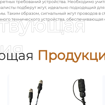
кретных требований устройства. Необходимо учит
алисты подберут жгут, идеально подходящий для
. Таким образом, сигнальный жгут проводов в сб
ствующая
нного технического устройства, обеспечивающая 
ия
ующая
Продукц