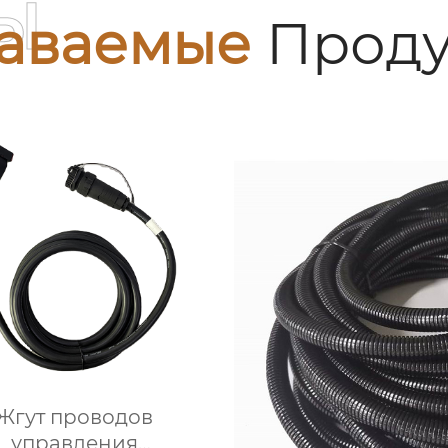
ы
аваемые
Проду
Жгут проводов
управления