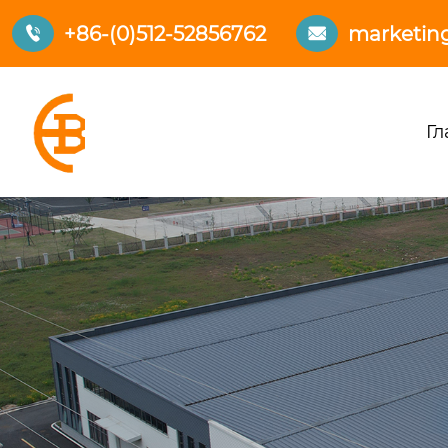
+86-(0)512-52856762
marketin


Гл