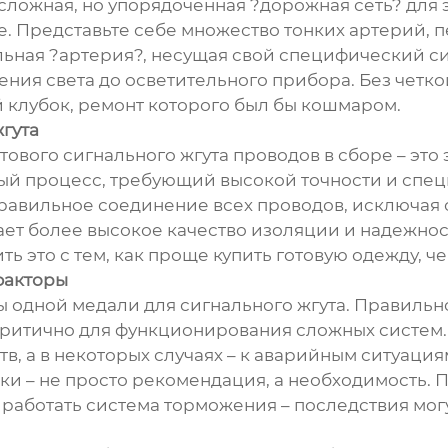
, сложная, но упорядоченная ?дорожная сеть? для
е. Представьте себе множество тонких артерий, 
льная ?артерия?, несущая свой специфический си
ения света до осветительного прибора. Без четко
 клубок, ремонт которого был бы кошмаром.
гута
ового сигнального жгута проводов в сборе – это
ый процесс, требующий высокой точности и спец
правильное соединение всех проводов, исключая
ает более высокое качество изоляции и надежнос
ь это с тем, как проще купить готовую одежду, ч
факторы
ы одной медали для сигнального жгута. Правильн
критично для функционирования сложных систем.
в, а в некоторых случаях – к аварийным ситуаци
и – не просто рекомендация, а необходимость. Пр
т работать система торможения – последствия мо