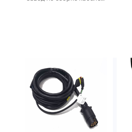
OEM ODM производит
сел
различные жгуты
проводов по
индивидуальному заказу.