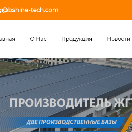
g@bshine-tech.com
авная
О Нас
Продукция
Новости