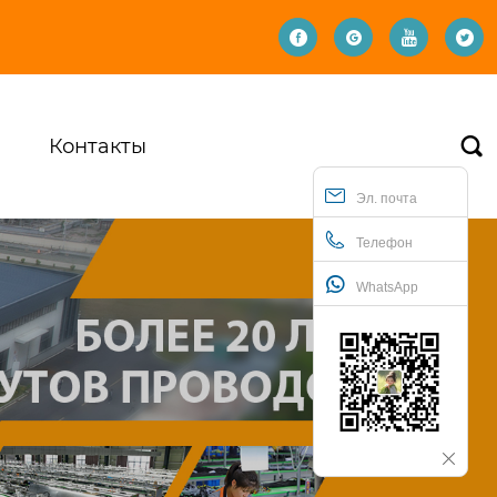




Контакты

Эл. почта
Телефон
WhatsApp