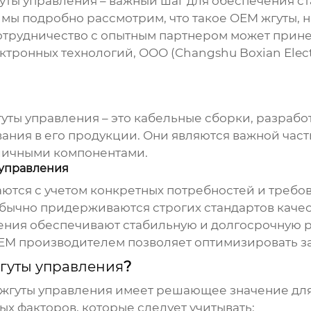
уты управления
– важный шаг для обеспечения с
е мы подробно рассмотрим, что такое OEM жгуты,
отрудничество с опытным партнером может прине
ронных технологий, ООО (Changshu Boxian Electro
жгуты управления – это кабельные сборки, разраб
ания в его продукции. Они являются важной час
зличными компонентами.
 управления
ются с учетом конкретных потребностей и требо
ычно придерживаются строгих стандартов качес
ения обеспечивают стабильную и долгосрочную р
EM производителем позволяет оптимизировать зат
гуты управления
?
жгуты управления
имеет решающее значение для
х факторов, которые следует учитывать: