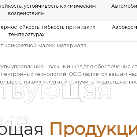
ойкость, устойчивость к химическим
Автомоби
воздействиям
ермостойкость, гибкость при низких
Аэрокосм
температурах
от конкретной марки материала.
уты управления
– важный шаг для обеспечения с
электронных технологий, ООО является вашим на
ствующая
 больше о наших услугах и получить индивидуаль
ия
ующая
Продукц