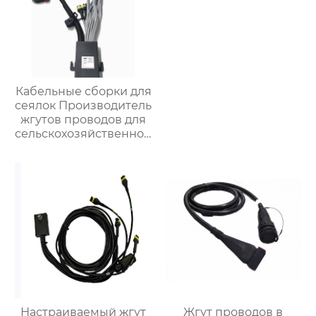
Кабельные сборки для
сеялок Производитель
жгутов проводов для
сельскохозяйственной
техники Жгуты
проводов для
управления широким
роликом для сеялок
Настраиваемый жгут
Жгут проводов в