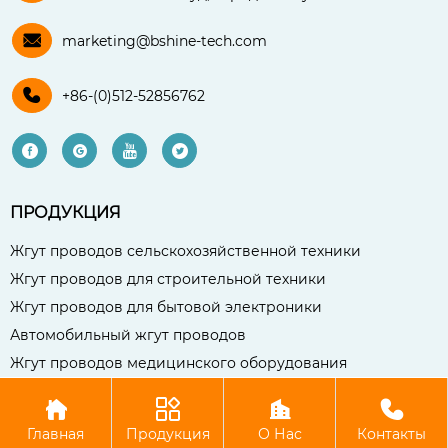

marketing@bshine-tech.com

+86-(0)512-52856762




ПРОДУКЦИЯ
Жгут проводов сельскохозяйственной техники
Жгут проводов для строительной техники
Жгут проводов для бытовой электроники
Автомобильный жгут проводов
Жгут проводов медицинского оборудования




Авторское право©Чаншу Бо Сянь Компания электронных
Главная
Продукция
О Нас
Контакты
технологий, ООО