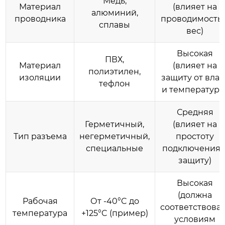
Медь,
Материал
(влияет на
алюминий,
проводника
проводимость 
сплавы
вес)
Высокая
ПВХ,
Материал
(влияет на
полиэтилен,
изоляции
защиту от влаг
тефлон
и температуры
Средняя
Герметичный,
(влияет на
Тип разъема
негерметичный,
простоту
специальные
подключения 
защиту)
Высокая
(должна
Рабочая
От -40°C до
соответствова
температура
+125°C (пример)
условиям