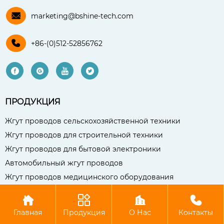

marketing@bshine-tech.com

+86-(0)512-52856762




ПРОДУКЦИЯ
Жгут проводов сельскохозяйственной техники
Жгут проводов для строительной техники
Жгут проводов для бытовой электроники
Автомобильный жгут проводов
Жгут проводов медицинского оборудования




Авторское право©Чаншу Бо Сянь Компания электронных
Главная
Продукция
О Нас
Контакты
технологий, ООО