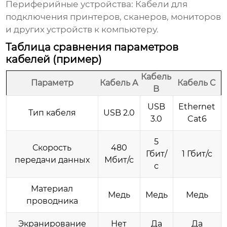
Периферийные устройства:
Кабели для
подключения принтеров, сканеров, мониторов
и других устройств к компьютеру.
Таблица сравнения параметров
кабелей (пример)
Кабель
Параметр
Кабель A
Кабель C
B
USB
Ethernet
Тип кабеля
USB 2.0
3.0
Cat6
5
Скорость
480
Гбит/
1 Гбит/с
передачи данных
Мбит/с
с
Материал
Медь
Медь
Медь
проводника
Экранирование
Нет
Да
Да