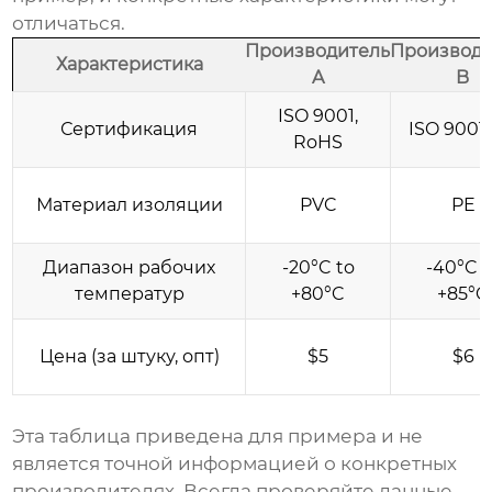
отличаться.
Производитель
Производи
Характеристика
A
B
ISO 9001,
Сертификация
ISO 9001,
RoHS
Материал изоляции
PVC
PE
Диапазон рабочих
-20°C to
-40°C t
температур
+80°C
+85°C
Цена (за штуку, опт)
$5
$6
Эта таблица приведена для примера и не
является точной информацией о конкретных
производителях
. Всегда проверяйте данные