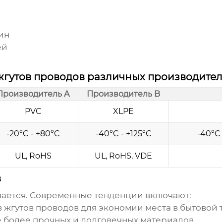
ин
ей
гутов проводов различных производител
Производитель A
Производитель B
PVC
XLPE
-20°C - +80°C
-40°C - +125°C
-40°C
UL, RoHS
UL, RoHS, VDE
в
вается. Современные тенденции включают:
жгутов проводов для экономии места в бытовой 
более прочных и долговечных материалов.