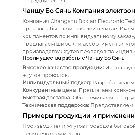
сотрудничества.
Чаншу Бо Сянь Компания электрон
Компания Changshu Boxian Electronic Techn
проводов бытовой техники
в Китае. Имея
компонентов по индивидуальному заказу
предлагаем широкий ассортимент жгутов 
производству жгутов проводов по инди
Преимущества работы с Чаншу Бо Сянь
Высокое качество продукции:
Используем
жгутов проводов.
Индивидуальный подход:
Разрабатываем 
Конкурентные цены:
Предлагаем конкуре
Быстрая доставка:
Обеспечиваем быструю 
Техническая поддержка:
Предоставляем к
Примеры продукции и применени
Производители жгутов проводов бытово
несколько примеров: