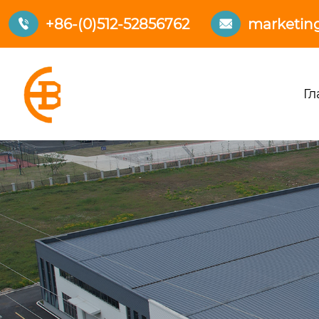
+86-(0)512-52856762
marketin


Гл