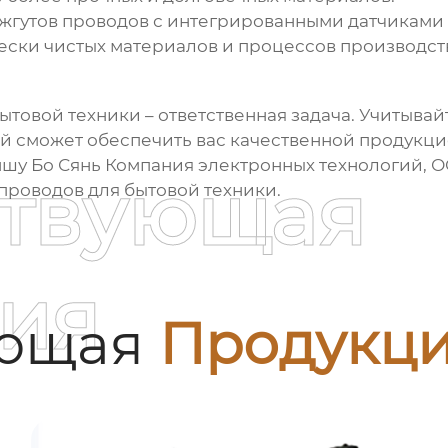
жгутов проводов с интегрированными датчиками
ски чистых материалов и процессов производст
бытовой техники
– ответственная задача. Учитыва
ый сможет обеспечить вас качественной продукц
ншу Бо Сянь Компания электронных технологий, 
ствующая
проводов для бытовой техники.
ия
ующая
Продукц