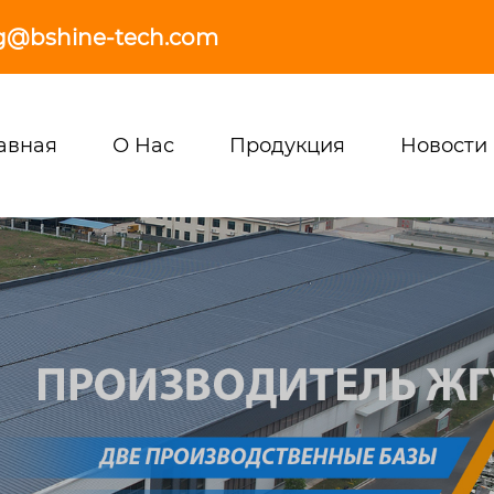
g@bshine-tech.com
авная
О Нас
Продукция
Новости