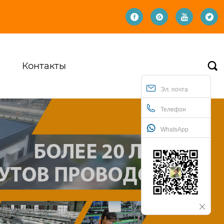




Контакты

Эл. почта
Телефон
WhatsApp