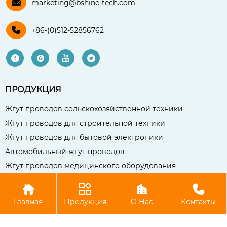

marketing@bshine-tech.com

+86-(0)512-52856762




ПРОДУКЦИЯ
Жгут проводов сельскохозяйственной техники
Жгут проводов для строительной техники
Жгут проводов для бытовой электроники
Автомобильный жгут проводов
Жгут проводов медицинского оборудования




Авторское право©Чаншу Бо Сянь Компания электронных
Главная
Продукция
О Нас
Контакты
технологий, ООО