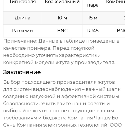
Тип кабеля
Коаксиальный
Комбини
пара
Длина
10 м
15 м
2
Разъемы
BNC
RJ45
BNC
Примечание: Данные в таблице приведены в
качестве примера. Перед покупкой
необходимо уточнять характеристики
конкретной модели жгута у производителя.
Заключение
Выбор подходящего производителя
жгутов
для систем видеонаблюдения
– важный шаг к
созданию надежной и эффективной системы
безопасности. Учитывайте наши советы и
выбирайте жгуты, соответствующие вашим
требованиям и бюджету. Компания Чаншу Бо
Сянь Компания электронных технологий, ООО