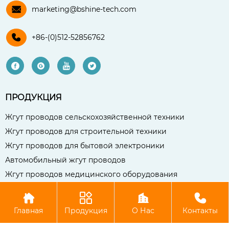

marketing@bshine-tech.com

+86-(0)512-52856762




ПРОДУКЦИЯ
Жгут проводов сельскохозяйственной техники
Жгут проводов для строительной техники
Жгут проводов для бытовой электроники
Автомобильный жгут проводов
Жгут проводов медицинского оборудования




Авторское право©Чаншу Бо Сянь Компания электронных
Главная
Продукция
О Нас
Контакты
технологий, ООО