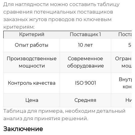
Для наглядности можно составить таблицу
сравнения потенциальных
поставщиков
заказных жгутов проводов
по ключевым
критериям:
Критерий
Поставщик 1
Поста
Опыт работы
10 лет
5 
Производственные
Современное
Ограни
мощности
оборудование
мощн
Внутр
Контроль качества
ISO 9001
конт
Цена
Средняя
Низ
Таблица для примера, необходим детальный
анализ для принятия решений.
Заключение