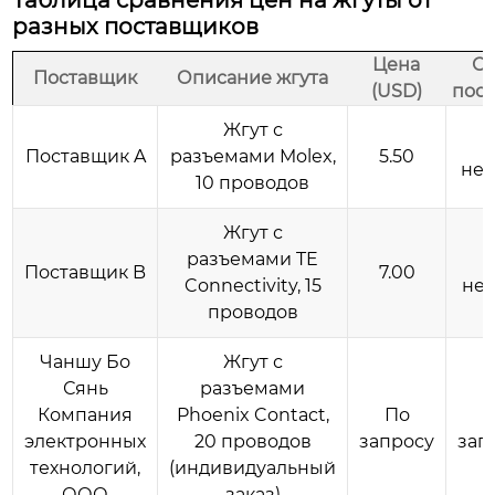
Таблица сравнения цен на жгуты от
разных поставщиков
Цена
Ср
Поставщик
Описание жгута
(USD)
пост
Жгут с
Поставщик A
разъемами Molex,
5.50
не
10 проводов
Жгут с
разъемами TE
Поставщик B
7.00
Connectivity, 15
не
проводов
Чаншу Бо
Жгут с
Сянь
разъемами
Компания
Phoenix Contact,
По
электронных
20 проводов
запросу
зап
технологий,
(индивидуальный
ООО
заказ)