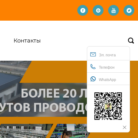




Контакты

Эл. почта
Телефон
WhatsApp