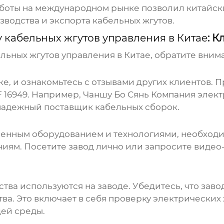
боты на международном рынке позволил китайск
зводства и экспорта
кабельных жгутов
.
у кабельных жгутов управления в Китае
: 
ельных жгутов управления в Китае
, обратите вни
е, и ознакомьтесь с отзывами других клиентов. П
ATF 16949. Например,
Чаншу Бо Сянь Компания элек
 надежный поставщик кабельных сборок.
енным оборудованием и технологиями, необход
ниям. Посетите
завод
лично или запросите видео-
ства используются на
заводе
. Убедитесь, что
заво
тва. Это включает в себя проверку электрически
ей среды.