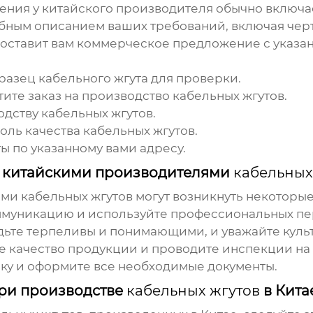
ления
у китайского производителя обычно включае
бным описанием ваших требований, включая чер
оставит вам коммерческое предложение с указан
бразец
кабельного жгута
для проверки.
ите заказ на производство
кабельных жгутов
.
одству
кабельных жгутов
.
оль качества
кабельных жгутов
.
ты
по указанному вами адресу.
с китайскими производителями
кабельных
ями
кабельных жгутов
могут возникнуть некоторые
ммуникацию и используйте профессиональных пе
ьте терпеливы и понимающими, и уважайте культ
е качество продукции и проводите инспекции на
ку и оформите все необходимые документы.
при производстве
кабельных жгутов
в Кита