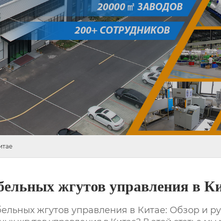
итае
абельных жгутов управления в К
бельных жгутов управления в Китае
: Обзор и р