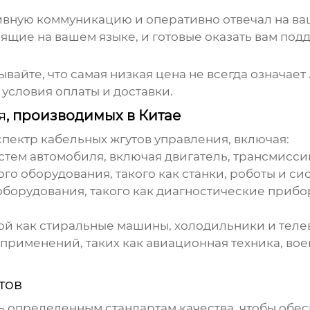
вную коммуникацию и оперативно отвечал на ваш
ие на вашем языке, и готовые оказать вам подде
абывайте, что самая низкая цена не всегда означае
 условия оплаты и доставки.
я
, производимых в Китае
спектр
кабельных жгутов управления
, включая:
тем автомобиля, включая двигатель, трансмиссию
о оборудования, такого как станки, роботы и си
борудования, такого как диагностические прибо
кой как стиральные машины, холодильники и теле
применений, таких как авиационная техника, во
тов
 определенным стандартам качества, чтобы обес