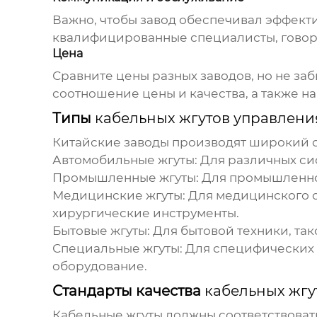
Важно, чтобы
завод
обеспечивал эффекти
квалифицированные специалисты, говорящ
Цена
Сравните цены разных
заводов
, но не з
соотношение цены и качества, а также на
Типы
кабельных жгутов управлени
Китайские
заводы
производят широкий 
Автомобильные жгуты:
Для различных сис
Промышленные жгуты:
Для промышленног
Медицинские жгуты:
Для медицинского о
хирургические инструменты.
Бытовые жгуты:
Для бытовой техники, та
Специальные жгуты:
Для специфических 
оборудование.
Стандарты качества
кабельных жгу
Кабельные жгуты
должны соответствовать