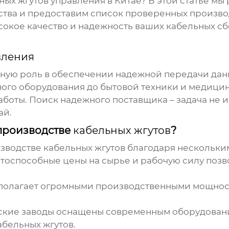
ных жгутов управления в Китае
? В этой статье м
чества и предоставим список проверенных произв
ысокое качество и надежность ваших кабельных с
вления
ную роль в обеспечении надежной передачи данн
ого оборудования до бытовой техники и медици
ты. Поиск надежного поставщика – задача не из 
ай.
 производстве
кабельных жгутов
?
изводстве
кабельных жгутов
благодаря нескольки
тоспособные цены на сырье и рабочую силу поз
полагает огромными производственными мощност
ские заводы оснащены современным оборудовани
абельных жгутов
.