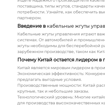
Ищете надежного производителя
кабель
поставщика, типы жгутов, стандарты ка
потребности. Узнайте, как обеспечить в
партнером.
Введение в
кабельные жгуты упра
Кабельные жгуты управления
играют важ
системах. От автомобилей и промышленн
жгуты
необходимы для бесперебойной рабо
зарубежном производстве, таком как Кит
Почему Китай остается лидером в
Китай является мировым лидером в про
Экономическая эффективность:
Конкурен
предлагать выгодные условия.
Производственные мощности:
Китай рас
крупные, так и небольшие заказы.
Технологический уровень:
Многие китай
для производства высококачественных
к