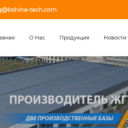
g@bshine-tech.com
авная
О Нас
Продукция
Новости