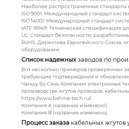
Наиболее распространенные стандарты к
ISO 9001:
Международный стандарт систем
ISO 14001:
Международный стандарт систе
IATF 16949:
Техническая спецификация дл
UL:
Стандарт безопасности, разработанный
RoHS:
Директива Европейского Союза, о
оборудовании.
Список надежных
заводов по прои
Вот несколько примеров проверенных
з
требующие подтверждения и обновления
Чаншу Бо Сянь Компания электронных техн
производстве жгутов проводов, кабельны
https://www.bshine-tech.ru/
.
Компания A (название изменено).
Компания B (название изменено).
Процесс заказа
кабельных жгутов