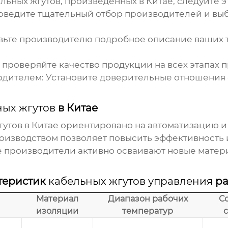
льных жгутов
, произведенных в Китае, следуйте э
ведите тщательный отбор производителей и выб
ьте производителю подробное описание ваших т
проверяйте качество продукции на всех этапах п
одителем:
Установите доверительные отношения 
ных жгутов
в Китае
гутов
в Китае ориентировано на автоматизацию и
оизводством позволяет повысить эффективность и
е производители активно осваивают новые матери
теристик
кабельных жгутов управления
ра
Материал
Диапазон рабочих
С
изоляции
температур