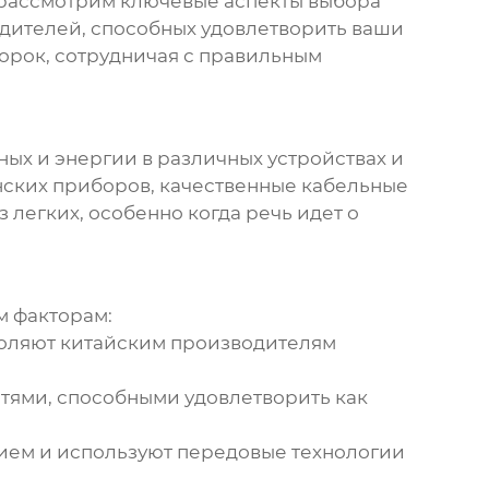
ы рассмотрим ключевые аспекты выбора
одителей, способных удовлетворить ваши
борок, сотрудничая с правильным
ых и энергии в различных устройствах и
нских приборов, качественные
кабельные
легких, особенно когда речь идет о
м факторам:
воляют китайским производителям
ями, способными удовлетворить как
ем и используют передовые технологии