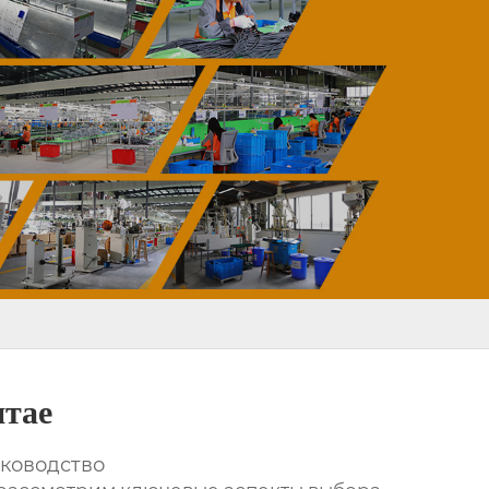
итае
уководство