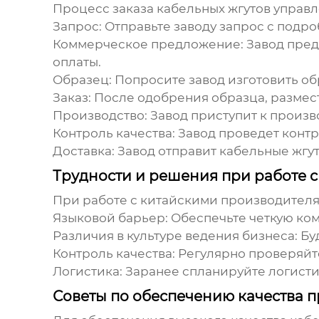
Процесс заказа
кабельных жгутов управ
Запрос:
Отправьте
заводу
запрос с подро
Коммерческое предложение:
Завод
пред
оплаты.
Образец:
Попросите
завод
изготовить о
Заказ:
После одобрения образца, размест
Производство:
Завод
приступит к произв
Контроль качества:
Завод
проведет контр
Доставка:
Завод
отправит
кабельные жгу
Трудности и решения при работе 
При работе с китайскими производител
Языковой барьер:
Обеспечьте четкую ко
Различия в культуре ведения бизнеса:
Буд
Контроль качества:
Регулярно проверяйт
Логистика:
Заранее спланируйте логисти
Советы по обеспечению качества 