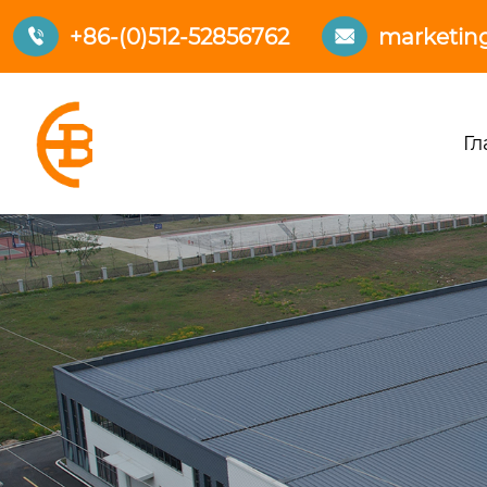
+86-(0)512-52856762
marketin


Гл