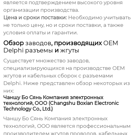
является подтверждением высокого уровня
организации производства.
Цена и сроки поставки:
Необходимо учитывать
не только цену, но и сроки поставки, а также
условия оплаты и гарантии.
Обзор
заводов
, производящих
OEM
Delphi разъемы
и
жгуты
Существует множество
заводов
,
специализирующихся на производстве
OEM
жгутов
и
кабельных сборок с разъемами
Delphi
. Ниже представлен обзор некоторых из
них:
Чаншу Бо Сянь Компания электронных
технологий, ООО (Changshu Boxian Electronic
Technology Co., Ltd.)
Чаншу Бо Сянь Компания электронных
технологий, ООО
является профессиональным
производителем
жгутов проводов
,
кабельных