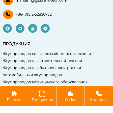

marketing@bshine-tech.com

+86-(0)512-52856762




ПРОДУКЦИЯ
Жгут проводов сельскохозяйственной техники
Жгут проводов для строительной техники
Жгут проводов для бытовой электроники
Автомобильный жгут проводов
Жгут проводов медицинского оборудования




Авторское право©Чаншу Бо Сянь Компания электронных
Главная
Продукция
О Нас
Контакты
технологий, ООО