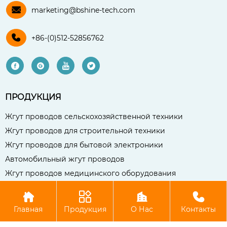

marketing@bshine-tech.com

+86-(0)512-52856762




ПРОДУКЦИЯ
Жгут проводов сельскохозяйственной техники
Жгут проводов для строительной техники
Жгут проводов для бытовой электроники
Автомобильный жгут проводов
Жгут проводов медицинского оборудования




Авторское право©Чаншу Бо Сянь Компания электронных
Главная
Продукция
О Нас
Контакты
технологий, ООО