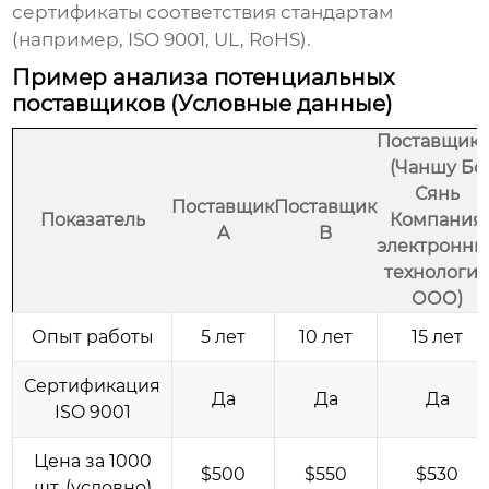
сертификаты соответствия стандартам
(например, ISO 9001, UL, RoHS).
Пример анализа потенциальных
поставщиков (Условные данные)
Поставщик 
(Чаншу Бо
Сянь
Поставщик
Поставщик
Показатель
Компания
A
B
электронны
технологи
ООО)
Опыт работы
5 лет
10 лет
15 лет
Сертификация
Да
Да
Да
ISO 9001
Цена за 1000
$500
$550
$530
шт. (условно)