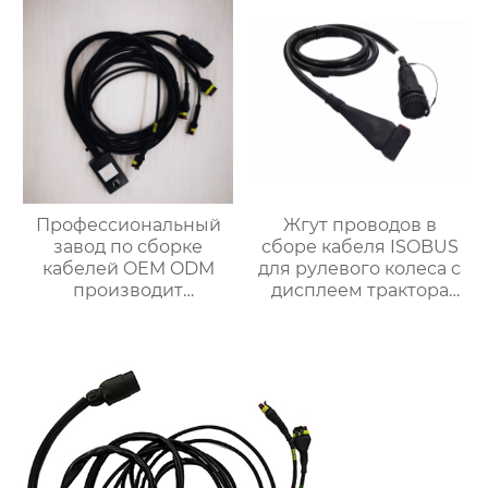
Профессиональный
Жгут проводов в
завод по сборке
сборе кабеля ISOBUS
кабелей OEM ODM
для рулевого колеса с
производит
дисплеем трактора
различные жгуты
OEM ODM
проводов по
индивидуальному
заказу.