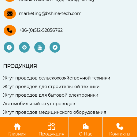

marketing@bshine-tech.com

+86-(0)512-52856762




ПРОДУКЦИЯ
Жгут проводов сельскохозяйственной техники
Жгут проводов для строительной техники
Жгут проводов для бытовой электроники
Автомобильный жгут проводов
Жгут проводов медицинского оборудования




Авторское право©Чаншу Бо Сянь Компания электронных
Главная
Продукция
О Нас
Контакты
технологий, ООО