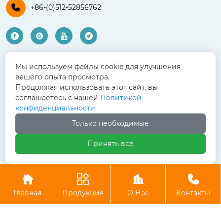

+86-(0)512-52856762




ПРОДУКЦИЯ
Мы используем файлы cookie для улучшения
вашего опыта просмотра.
Жгут проводов сельскохозяйственной техники
Продолжая использовать этот сайт, вы
соглашаетесь с нашей
Политикой
Жгут проводов для строительной техники
конфиденциальности.
Жгут проводов для бытовой электроники
Только необходимые
Автомобильный жгут проводов
Принять все
Жгут проводов медицинского оборудования




Авторское право©Чаншу Бо Сянь Компания электронных
технологий, ООО
Главная
Продукция
О Нас
Контакты