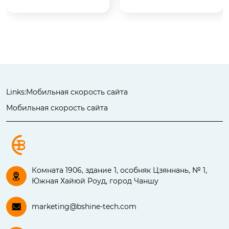
ой техники и обору
ой техники и обору
дования, включая к
дования, включая к
омбайны, сеялки, се
омбайны, сеялки, се
льскохозяйственны
льскохозяйственны
е опрыскиватели и
е опрыскиватели и
 т.д.
 т.д.
Links:
Мобильная скорость сайта
Мобильная скорость сайта
Комната 1906, здание 1, особняк Цзяннань, № 1,

Южная Хайюй Роуд, город Чаншу

marketing@bshine-tech.com