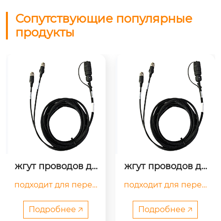
Сопутствующие популярные
продукты
жгут проводов дл
жгут проводов дл
я строительной те
я строительной те
подходит для перед
подходит для перед
хники
хники
ачи энергии и упра
ачи энергии и упра
вления сигналами с
вления сигналами с
Подробнее 🡥
Подробнее 🡥
ельскохозяйственн
ельскохозяйственн